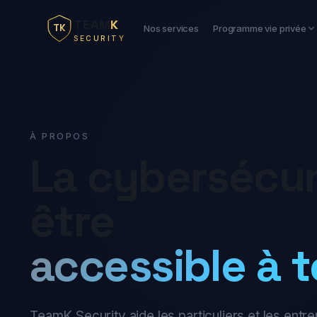
TEAM
K
TK
Nos services
Programme vie privée
SECURITY
À PROPOS
La cybersécuri
être
accessible à t
TeamK Security aide les particuliers et les entrep