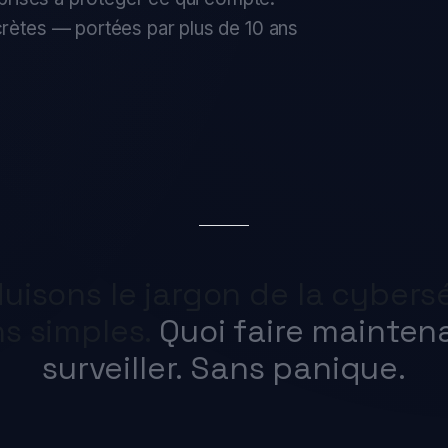
tes — portées par plus de 10 ans
isons le jargon de la cybersécu
 simples.
Quoi faire maintenant
surveiller. Sans panique.