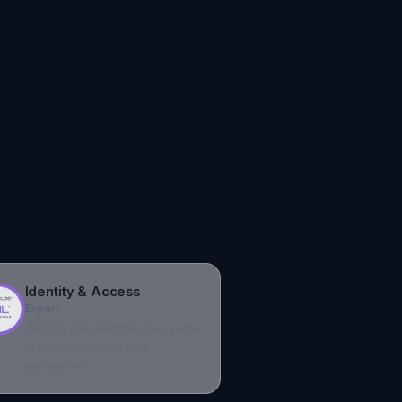
entity & Access
pert
stion des identités, des accès
 protection contre les
urpations.