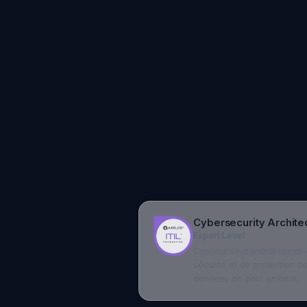
Cybersecurity Architect
Expert Level
Conception d'architectures de
sécurité et de protection des
données de bout en bout.
Data Protection
Specialist
Protection des données
personnelles, conformité RGPD
et prévention des fuites.