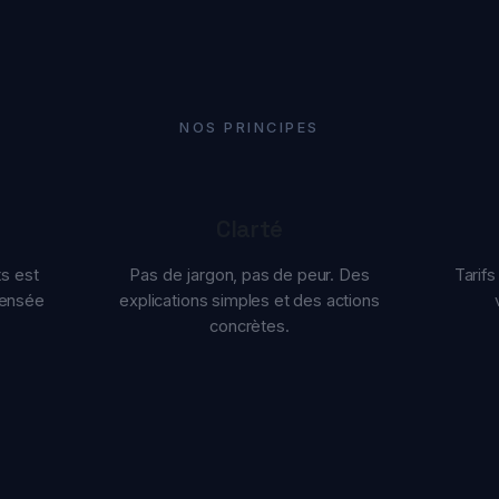
NOS PRINCIPES
Clarté
st
Pas de jargon, pas de peur. Des
Tarifs transp
sée
explications simples et des actions
vente f
concrètes.
POURQUOI TEAMK SECURITY ?