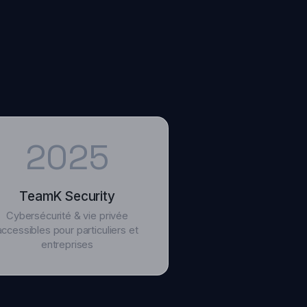
2025
eamK Security
sécurité & vie privée
bles pour particuliers et
entreprises