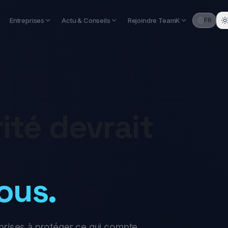
Entreprises
Actu & Conseils
Rejoindre TeamK
FR
té devrait
ous.
rises à protéger ce qui compte.