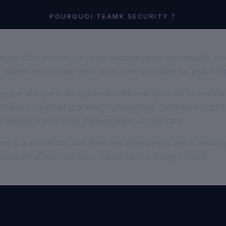
é d'un constat : la cybersécurité reste inaccessible pour la m
etites structures, alors qu'ils sont les cibles les plus fréquente
pe d'experts en cybersécurité avec plus de 10 ans d'expéri
ées au sein de grandes organisations, l'entreprise combine 
 avec une approche pédagogique et concrète.
re la protection des données aussi simple qu'un antivirus — p
ndants et les PME qui n'ont ni RSSI ni budget dédié.