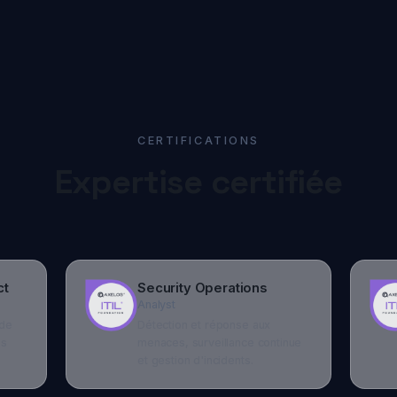
CERTIFICATIONS
Expertise certifiée
Security Operations
Id
Analyst
Ex
Détection et réponse aux
Ge
menaces, surveillance continue
et
et gestion d'incidents.
us
ITIL v3
Foundation
Bonnes pratiques de gestion
des services IT et amélioration
continue.