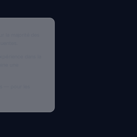
ajorité des
s.
ence dans la
une
our les