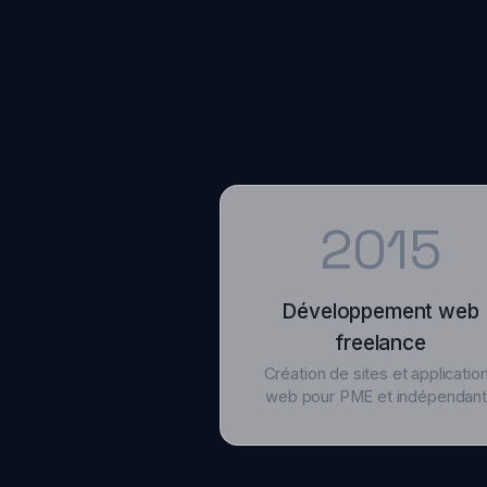
2015
Développement web
freelance
Création de sites et applications
web pour PME et indépendants