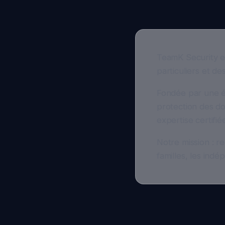
TeamK Security est n
particuliers et des p
Fondée par une équi
protection des donn
expertise certifiée
Notre mission : rend
familles, les indépe