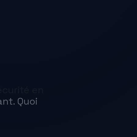
rité en
. Quoi