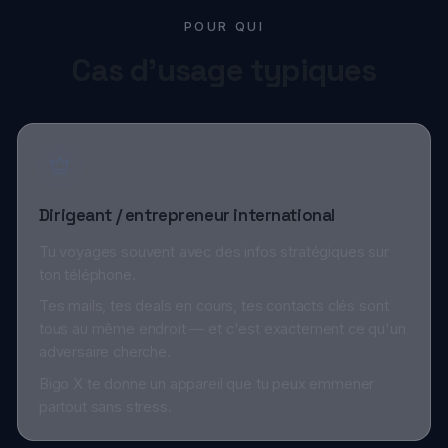
Dirigeant / entrepreneur international
Tu voyages souvent avec des infos stratégiques sur
ton téléphone.
Tes mails, tes deals en cours, tes contacts clés sont
tous au même endroit — et c'est exactement ce qu'un
adversaire cherche.
Bigo X te donne un appareil que tu peux emmener
partout sans stress.
Avocat / conseil en affaires sensibles
Tes échanges avec tes clients sont protégés par le