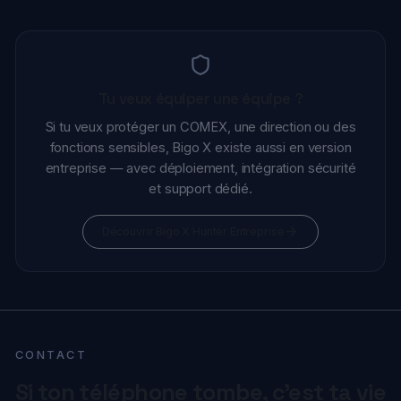
Découvrir Bigo X Hunter Entreprise
CONTACT
Si ton téléphone tombe, c'est ta vie
entière qui tombe
Autant le blinder. Parle-moi de ta situation en 20
minutes — on voit ensemble si Bigo X est fait pour toi.
Aucun engagement
Échange confidentiel
Réponse sous 24h