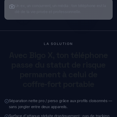
LA SOLUTION
Avec Bigo X, ton téléphone
passe du statut de risque
permanent à celui de
coffre‑fort portable
Séparation nette pro / perso grâce aux profils cloisonnés —
sans jongler entre deux appareils.
Surface d'attaque réduite drastiquement : pas de tracking,
pas de télémétrie inutile, pas d'apps douteuses.
Communications sensibles protégées : messageries
chiffrées, VPN permanent, DNS sécurisé.