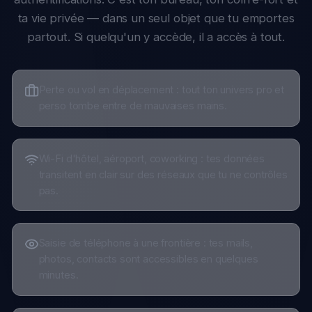
partout. Si quelqu'un y accède, il a accès à tout.
Perte ou vol en déplacement : tout ton univers pro et
perso tombe entre de mauvaises mains.
Wi-Fi d'hôtel, aéroport, coworking : tes données
transitent en clair sur des réseaux que tu ne contrôles
pas.
Saisie de téléphone à une frontière : tes mails,
photos, contacts sont accessibles en quelques
minutes.
Un ex, un concurrent, un média : ton téléphone est la
clé de ta vie privée et professionnelle.