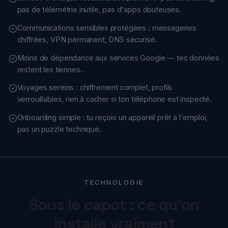
Moins de dépendance aux services Google — tes données
restent les tiennes.
Voyages sereins : chiffrement complet, profils
verrouillables, rien à cacher si ton téléphone est inspecté.
Onboarding simple : tu reçois un appareil prêt à l'emploi,
pas un puzzle technique.
TECHNOLOGIE
Sous le capot : ce qu'on
installe vraiment
Un smartphone Pixel de dernière génération, équipé
de GrapheneOS — le système d'exploitation mobile
le plus durci au monde — puis configuré par TeamK