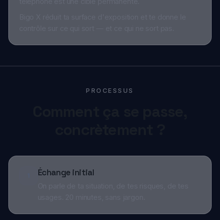
PROCESSUS
Comment ça se passe,
concrètement ?
Échange initial
1
On parle de ta situation, de tes risques, de tes
usages. 20 minutes, sans jargon.
Choix du modèle & options
2
On sélectionne le Pixel adapté et les options qui
collent à ton quotidien.
Préparation & configuration
3