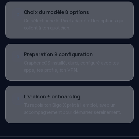
GrapheneOS installé, durci, configuré avec tes
apps, tes profils, ton VPN.
Livraison + onboarding
4
Tu reçois ton Bigo X prêt à l'emploi, avec un
accompagnement pour démarrer sereinement.
Tu veux équiper une équipe ?
Si tu veux protéger un COMEX, une direction ou des
fonctions sensibles, Bigo X existe aussi en version
entreprise — avec déploiement, intégration sécurité
et support dédié.