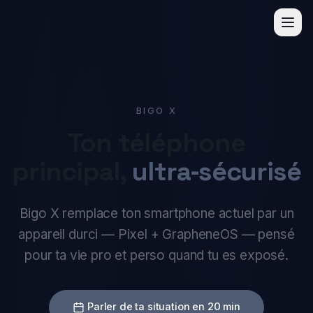
TK
BIGO X
Ton téléphone
principal,
ultra‑sécurisé
Bigo X remplace ton smartphone actuel par un
appareil durci — Pixel + GrapheneOS — pensé
pour ta vie pro et perso quand tu es exposé.
Parler de ta situation en 20 min