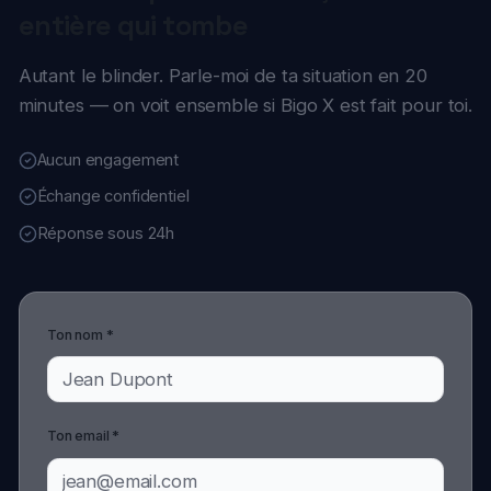
Ton nom *
Ton email *
Ta situation & tes besoins *
0
/5000
Parler de ma situation