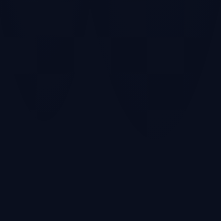
Habitudes
Contexte France
numériques
Les dernières grandes
fuites en France pour
5 questions rapides pour
comprendre l'ampleur du
évaluer vos réflexes de
sujet.
sécurité au quotidien.
Données publiques
Réponses traitées
uniquement. Aucune
localement. Aucun profil
donnée personnelle utilisée.
créé sans votre accord.
1