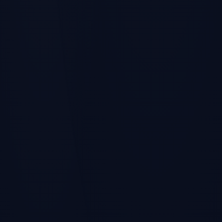
Ce que nous analysons
Quatre vérifications indépendantes. Un score de
confidentialité.
Empreinte
Fuites de données
navigateur
Nous vérifions si votre
email apparaît dans des
Nous détectons votre
bases de données
OS, navigateur et si
piratées connues.
votre connexion est
chiffrée. Aucune donnée
ne quitte votre appareil.
Requête chiffrée via Have I
Been Pwned. Email jamais
stocké.
100 % local — rien n'est
envoyé à nos serveurs.