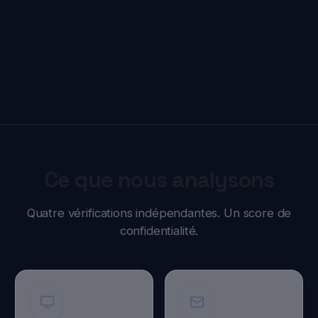
Devenir Ambassador
Devenir Opérateur
RESSOURCES
Fuites & incidents
Actualités
Guides
Devices
Analyseur de liens
Analyseur SMS
Trust Center
Mentions légales