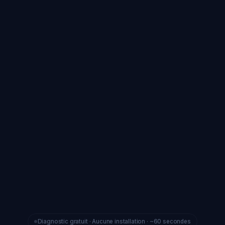
Vos réponses restent dans votre navigateur. Aucun
profil n'est créé, aucune donnée n'est envoyée. Le
score est calculé localement.
Votre score Privacy Hunter
0
%
1
2
3
4
5
MOT DE PASSE & HABITUDES
Vous réutilisez parfois le même mot de
passe sur plusieurs sites importants
(mail, banque, réseaux sociaux) ?
Oui, souvent
Oui, parfois