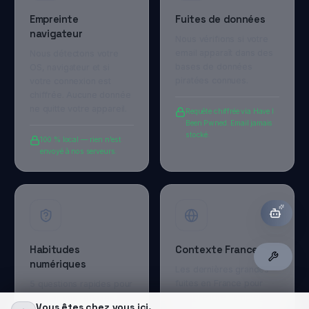
Conditions générales de vente
Politique de confidentialité
NEWSLETTER
Créer mon compte
Connexion
TeamK Security News — 1 email/semaine max. Alertes, bonnes
pratiques, état du monde.
OK
Pas de spam. Désinscription en 1 clic.
ALERTE FUITES
LIVE
2835
+
fuites détectées — vos données
sont peut-être exposées.
Vérifier maintenant →
©
2026
TeamK Security. Tous droits réservés.
Gérer mes choix
·
Politique de confidentialité
Données hébergées en Europe · Conforme RGPD · Jamais revendues
TeamK Security – EI – SIRET 830 719 019 00028 – TVA FR08830719019 –
Paris, France
Vous êtes chez vous ici.