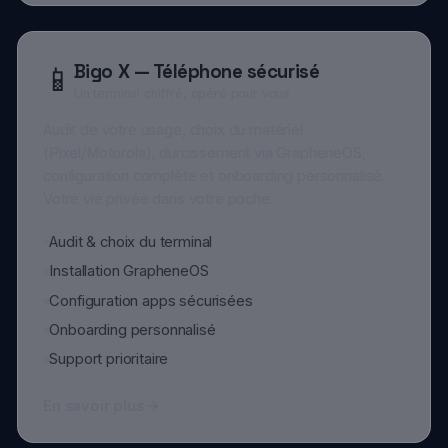
Bigo X — Téléphone sécurisé
📱
Un terminal chiffré, opéré pour vous
Audit de votre usage, choix du matériel
(Pixel/Motorola), durcissement via GrapheneOS,
configuration complète et onboarding personnalisé.
Votre vie privée dans votre poche.
Audit & choix du terminal
Installation GrapheneOS
Configuration apps sécurisées
Onboarding personnalisé
Support prioritaire
En savoir plus
Packages Particuliers
🎯
Accompagnement expert sur-mesure