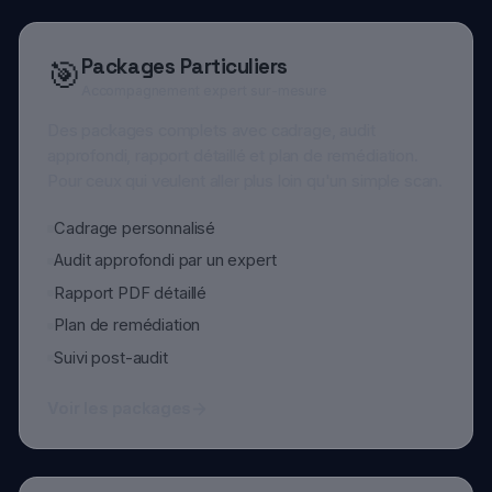
Des packages complets avec cadrage, audit
approfondi, rapport détaillé et plan de remédiation.
Pour ceux qui veulent aller plus loin qu'un simple scan.
Cadrage personnalisé
Audit approfondi par un expert
Rapport PDF détaillé
Plan de remédiation
Suivi post-audit
Voir les packages
Solutions Entreprises
🏢
Protégez vos collaborateurs & votre SI
Audit d'exposition des collaborateurs, scan de
domaine, campagnes de phishing simulé, formation