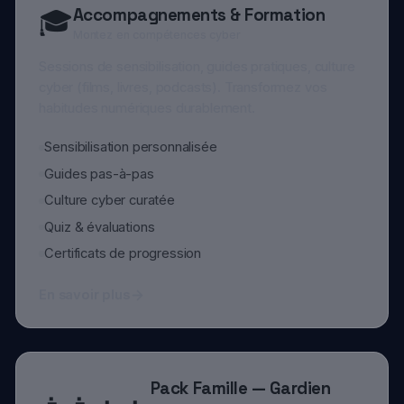
Sensibilisation personnalisée
Guides pas-à-pas
Culture cyber curatée
Quiz & évaluations
Certificats de progression
En savoir plus
Pack Famille — Gardien
👨‍👩‍👧‍👦
Numérique
Protégez tout votre foyer
Supervisez la sécurité numérique de votre famille
depuis un dashboard centralisé. Invitez vos proches,
assignez des audits et recevez les alertes
consolidées.