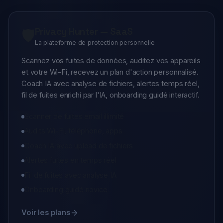
Privacy Hunter — SaaS
🛡️
La plateforme de protection personnelle
Scannez vos fuites de données, auditez vos appareils
et votre Wi-Fi, recevez un plan d'action personnalisé.
Coach IA avec analyse de fichiers, alertes temps réel,
fil de fuites enrichi par l'IA, onboarding guidé interactif.
Scanner de fuites email illimité
Audits Wi-Fi, téléphone, apps
Coach IA avec upload de fichiers
Alertes fuites en temps réel
Fil de fuites avec analyse IA
Onboarding guidé novice
Voir les plans