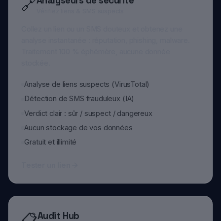
Détection de SMS frauduleux (IA)
Verdict clair : sûr / suspect / dangereux
Aucun stockage de vos données
Gratuit et illimité
Tester un lien
Audit Hub
📋
4 niveaux d'audit progressifs
Du diagnostic express (2 min) à l'intervention
d'urgence post-incident. Chaque niveau propose des
checklists thématiques avec un scoring de A+ à F.
Audit Express — prévention rapide
Audit Standard — protection quotidienne
Audit Complet — analyse approfondie