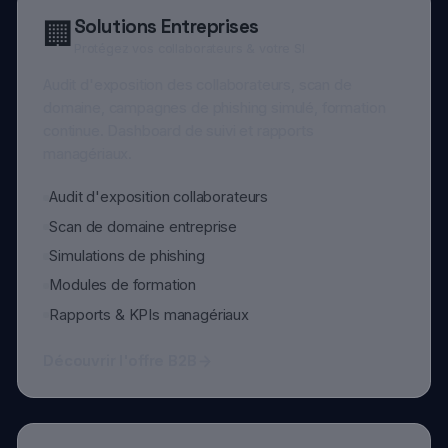
continue. Dashboard de suivi et rapports
managériaux.
Audit d'exposition collaborateurs
Scan de domaine entreprise
Simulations de phishing
Modules de formation
Rapports & KPIs managériaux
Découvrir l'offre B2B
Accompagnements & Formation
🎓
Montez en compétences cyber
Sessions de sensibilisation, guides pratiques, culture
cyber (films, livres, podcasts). Transformez vos
habitudes numériques durablement.