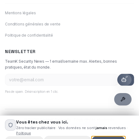
Mentions légales
Conditions générales de vente
Politique de confidentialité
NEWSLETTER
RTE FUITES
TeamK Security News — 1 email/semaine max. Alertes, bonnes
LIVE
pratiques, état du monde.
uites détectées — vos données
t-être exposées.
OK
Vérifier maintenant →
Pas de spam. Désinscription en 1 clic.
©
2026
TeamK Security. Tous droits réservés.
Vous êtes chez vous ici.
Gérer mes choix
·
Politique de confidentialité
Zéro tracker publicitaire · Vos données ne sont
jamais
revendues ·
Données hébergées en Europe · Conforme RGPD · Jamais revendues
Politique
TeamK Security – EI – SIRET 830 719 019 00028 – TVA FR08830719019 –