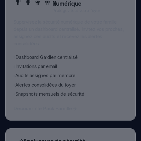
Dashboard Gardien centralisé
Invitations par email
Audits assignés par membre
Alertes consolidées du foyer
Snapshots mensuels de sécurité
Découvrir le Pack Famille
Analyseurs de sécurité
🔗
Vérifiez liens & SMS suspects
Collez un lien ou un SMS douteux et obtenez une
analyse instantanée : réputation, phishing, malware.
Traitement 100 % éphémère, aucune donnée
stockée.
Analyse de liens suspects (VirusTotal)